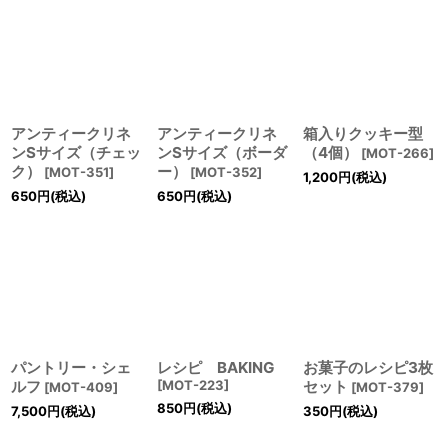
アンティークリネ
アンティークリネ
箱入りクッキー型
ンSサイズ（チェッ
ンSサイズ（ボーダ
（4個）
[
MOT-266
]
ク）
ー）
[
MOT-351
]
[
MOT-352
]
1,200
円
(税込)
650
円
(税込)
650
円
(税込)
パントリー・シェ
レシピ BAKING
お菓子のレシピ3枚
ルフ
[
MOT-223
]
セット
[
MOT-409
]
[
MOT-379
]
850
円
(税込)
7,500
円
(税込)
350
円
(税込)