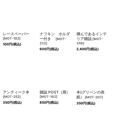
レースペーパー
ナフキン ホルダ
積んであるインテ
[
MOT-182
]
ー付き
リア雑誌
[
MOT-
[
MOT-
232
]
358
]
100
円
(税込)
600
円
(税込)
2,400
円
(税込)
アンティーク本
雑誌 POST（雨）
本(グリーンの表
[
MOT-252
]
[
MOT-162
]
紙）
[
MOT-207
]
350
円
(税込)
850
円
(税込)
350
円
(税込)