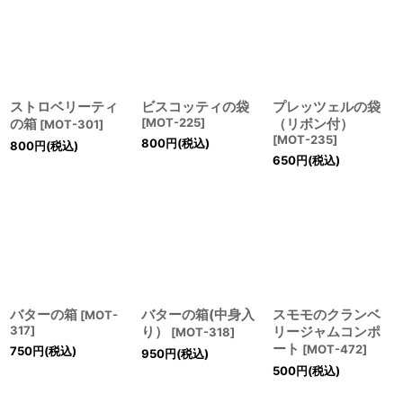
ストロベリーティ
ビスコッティの袋
プレッツェルの袋
の箱
[
MOT-225
]
（リボン付）
[
MOT-301
]
[
MOT-235
]
800
円
(税込)
800
円
(税込)
650
円
(税込)
バターの箱
バターの箱(中身入
スモモのクランベ
[
MOT-
317
]
り）
リージャムコンポ
[
MOT-318
]
ート
[
MOT-472
]
750
円
(税込)
950
円
(税込)
500
円
(税込)