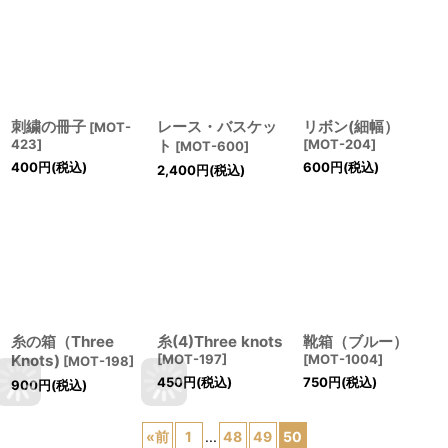
刺繍の冊子
レース・バスケッ
リボン(細幅）
[
MOT-
423
]
ト
[
MOT-204
]
[
MOT-600
]
400
円
(税込)
600
円
(税込)
2,400
円
(税込)
糸の箱（Three
糸(4)Three knots
靴箱（ブルー）
Knots)
[
MOT-197
]
[
MOT-1004
]
[
MOT-198
]
450
円
(税込)
750
円
(税込)
900
円
(税込)
«
前
1
...
48
49
50