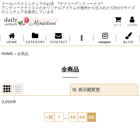
ドールハウスミニチュアのお店 *デイリーアンティークス*
アンティークテイストのオリジナルアイテムや海外から仕入れた12分の1サイズ
のミニチュアを販売しています
カート
LOG IN
H O M E
C A T E G O R Y
C O N T A C T
instagram
B L O G
HOME
>
全商品
全商品
表示順変更
閉じる
3,000
件
表示数
:
«
前
1
...
48
49
50
並び順
: