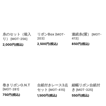
糸のセット（箱入
リボンBox
連続糸(紫）
[
MOT-
[
MOT-
り）
203
]
413
]
[
MOT-256
]
2,500
円
(税込)
850
円
(税込)
2,000
円
(税込)
巻きリボンO.N.T
台紙付きレース3点
細幅リボン台紙付
[
MOT-281
]
セット
き
[
MOT-415
]
[
MOT-325
]
750
円
(税込)
1,500
円
(税込)
550
円
(税込)