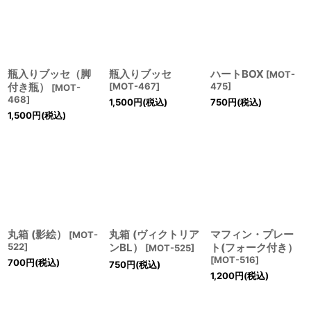
絞り込む
瓶入りブッセ（脚
瓶入りブッセ
ハートBOX
[
MOT-
付き瓶）
[
MOT-467
]
475
]
[
MOT-
468
]
1,500
円
(税込)
750
円
(税込)
1,500
円
(税込)
丸箱 (影絵）
丸箱 (ヴィクトリア
マフィン・プレー
[
MOT-
522
]
ンBL）
ト(フォーク付き）
[
MOT-525
]
[
MOT-516
]
700
円
(税込)
750
円
(税込)
1,200
円
(税込)