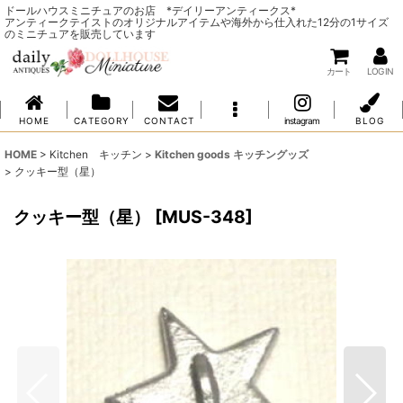
ドールハウスミニチュアのお店 *デイリーアンティークス*
アンティークテイストのオリジナルアイテムや海外から仕入れた12分の1サイズ
のミニチュアを販売しています
カート
LOG IN
H O M E
C A T E G O R Y
C O N T A C T
instagram
B L O G
HOME
>
Kitchen キッチン
>
Kitchen goods キッチングッズ
>
クッキー型（星）
クッキー型（星）
[
MUS-348
]