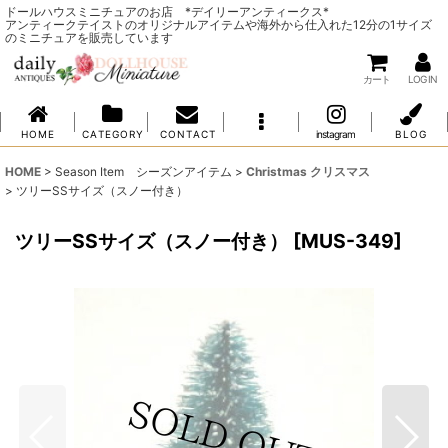
ドールハウスミニチュアのお店 *デイリーアンティークス*
アンティークテイストのオリジナルアイテムや海外から仕入れた12分の1サイズ
のミニチュアを販売しています
カート
LOG IN
H O M E
C A T E G O R Y
C O N T A C T
instagram
B L O G
HOME
>
Season Item シーズンアイテム
>
Christmas クリスマス
>
ツリーSSサイズ（スノー付き）
ツリーSSサイズ（スノー付き）
[
MUS-349
]