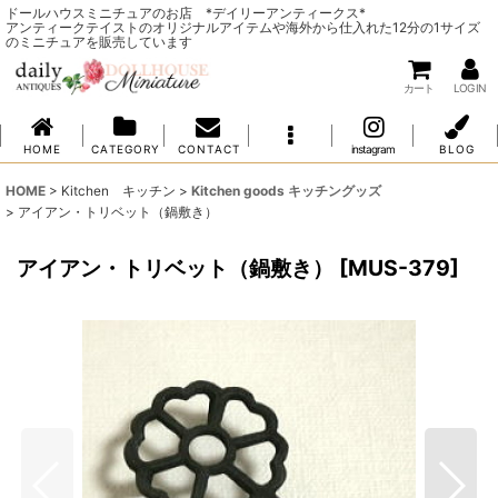
ドールハウスミニチュアのお店 *デイリーアンティークス*
アンティークテイストのオリジナルアイテムや海外から仕入れた12分の1サイズ
のミニチュアを販売しています
カート
LOG IN
H O M E
C A T E G O R Y
C O N T A C T
instagram
B L O G
HOME
>
Kitchen キッチン
>
Kitchen goods キッチングッズ
>
アイアン・トリベット（鍋敷き）
アイアン・トリベット（鍋敷き）
[
MUS-379
]