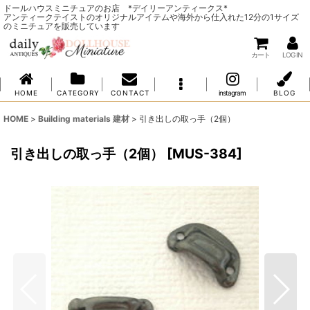
ドールハウスミニチュアのお店 *デイリーアンティークス*
アンティークテイストのオリジナルアイテムや海外から仕入れた12分の1サイズ
のミニチュアを販売しています
カート
LOG IN
H O M E
C A T E G O R Y
C O N T A C T
instagram
B L O G
HOME
>
Building materials 建材
>
引き出しの取っ手（2個）
引き出しの取っ手（2個）
[
MUS-384
]