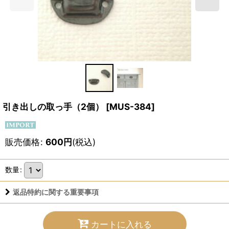
引き出しの取っ手（2個）
[
MUS-384
]
販売価格
:
600
円
(税込)
数量
:
返品特約に関する重要事項
カートに入れる