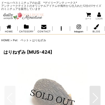
ドールハウスミニチュアのお店 *デイリーアンティークス*
アンティークテイストのオリジナルアイテムや海外から仕入れた12分の1サイズ
のミニチュアを販売しています
カート
LOG IN
H O M E
C A T E G O R Y
C O N T A C T
instagram
B L O G
HOME
>
Pet ペット
>
はりねずみ
はりねずみ
[
MUS-424
]