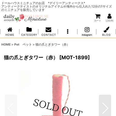
ドールハウスミニチュアのお店 *デイリーアンティークス*
アンティークテイストのオリジナルアイテムや海外から仕入れた12分の1サイズ
のミニチュアを販売しています
カート
LOG IN
H O M E
C A T E G O R Y
C O N T A C T
instagram
B L O G
HOME
>
Pet ペット
>
猫の爪とぎタワー（赤）
猫の爪とぎタワー（赤）
[
MOT-1899
]