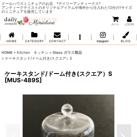
ドールハウスミニチュアのお店 *デイリーアンティークス*
アンティークテイストのオリジナルアイテムや海外から仕入れた12分の1サイズ
のミニチュアを販売しています
カート
LOG IN
H O M E
C A T E G O R Y
C O N T A C T
instagram
B L O G
HOME
>
Kitchen キッチン
>
Glass ガラス製品
>
ケーキスタンド/ドーム付き(スクエア）S
ケーキスタンド/ドーム付き(スクエア）S
[
MUS-489S
]