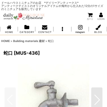
ドールハウスミニチュアのお店 *デイリーアンティークス*
アンティークテイストのオリジナルアイテムや海外から仕入れた12分の1サイズ
のミニチュアを販売しています
カート
LOG IN
H O M E
C A T E G O R Y
C O N T A C T
instagram
B L O G
HOME
>
Building materials 建材
>
蛇口
蛇口
[
MUS-436
]