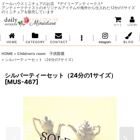
ドールハウスミニチュアのお店 *デイリーアンティークス*
アンティークテイストのオリジナルアイテムや海外から仕入れた12分の1サイズ
のミニチュアを販売しています
カート
LOG IN
H O M E
C A T E G O R Y
C O N T A C T
instagram
B L O G
HOME
>
Children's room 子供部屋
>
シルバーティーセット（24分の1サイズ）
シルバーティーセット（24分の1サイズ）
[
MUS-467
]