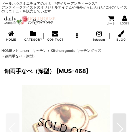
ドールハウスミニチュアのお店 *デイリーアンティークス*
アンティークテイストのオリジナルアイテムや海外から仕入れた12分の1サイズ
のミニチュアを販売しています
カート
LOG IN
H O M E
C A T E G O R Y
C O N T A C T
instagram
B L O G
HOME
>
Kitchen キッチン
>
Kitchen goods キッチングッズ
>
銅両手なべ（深型）
銅両手なべ（深型）
[
MUS-468
]