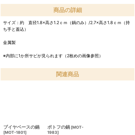
商品の詳細
サイズ：約 直径1.8×高さ1.2ｃｍ（鍋のみ）/2.7×高さ1.8ｃｍ（持
ち手と蓋込）
金属製
※内部に1か所サビが見られます（2枚めの画像参照）
関連商品
ブイヤベースの鍋
ポトフの鍋
[
MOT-
[
MOT-1801
]
1983
]