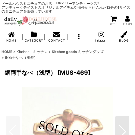
ドールハウスミニチュアのお店 *デイリーアンティークス*
アンティークテイストのオリジナルアイテムや海外から仕入れた12分の1サイズ
のミニチュアを販売しています
カート
LOG IN
H O M E
C A T E G O R Y
C O N T A C T
instagram
B L O G
HOME
>
Kitchen キッチン
>
Kitchen goods キッチングッズ
>
銅両手なべ（浅型）
銅両手なべ（浅型）
[
MUS-469
]