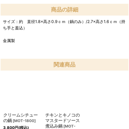
商品の詳細
サイズ：約 直径1.8×高さ0.9ｃｍ（鍋のみ）/2.7×高さ1.6ｃｍ（持
ち手と蓋込）
金属製
関連商品
クリームシチュー
チキンとキノコの
の鍋
マスタードソース
[
MOT-1800
]
煮込み鍋
[
MOT-
3,800
円
(税込)