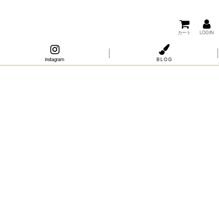
カート
LOG IN
instagram
B L O G