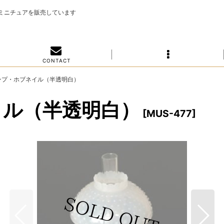
のミニチュアを販売しています
C O N T A C T
ンプ・ホブネイル（半透明白）
イル（半透明白）
[
MUS-477
]