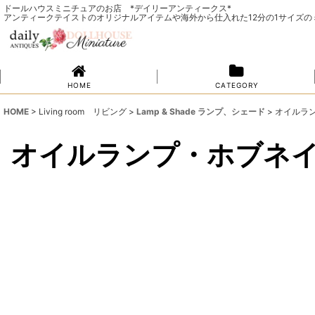
ドールハウスミニチュアのお店 *デイリーアンティークス*
アンティークテイストのオリジナルアイテムや海外から仕入れた12分の1サイズ
H O M E
C A T E G O R Y
HOME
>
Living room リビング
>
Lamp & Shade ランプ、シェード
>
オイルラ
オイルランプ・ホブネ