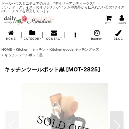
ドールハウスミニチュアのお店 *デイリーアンティークス*
アンティークテイストのオリジナルアイテムや海外から仕入れた12分の1サイズ
のミニチュアを販売しています
カート
LOG IN
H O M E
C A T E G O R Y
C O N T A C T
instagram
B L O G
HOME
>
Kitchen キッチン
>
Kitchen goods キッチングッズ
>
キッチンツールポット黒
キッチンツールポット黒
[
MOT-2825
]