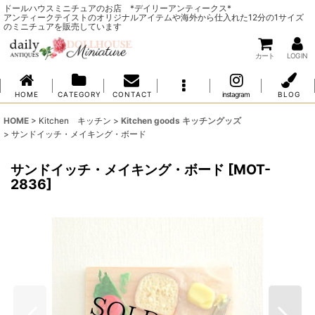
ドールハウスミニチュアのお店 *デイリーアンティークス*
アンティークテイストのオリジナルアイテムや海外から仕入れた12分の1サイズ
のミニチュアを販売しています
カート
LOG IN
H O M E
C A T E G O R Y
C O N T A C T
instagram
B L O G
HOME
>
Kitchen キッチン
>
Kitchen goods キッチングッズ
>
サンドイッチ・メイキング・ボード
サンドイッチ・メイキング・ボード
[
MOT-
2836
]