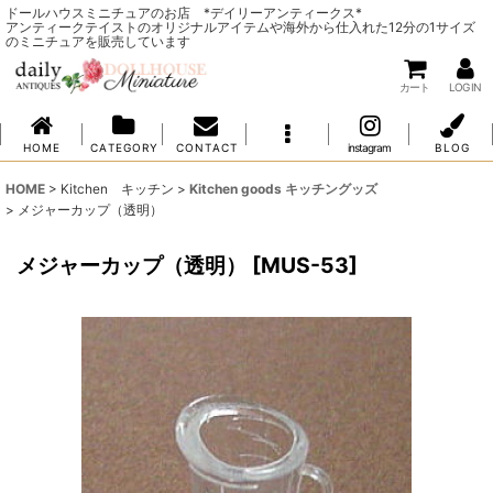
ドールハウスミニチュアのお店 *デイリーアンティークス*
アンティークテイストのオリジナルアイテムや海外から仕入れた12分の1サイズ
のミニチュアを販売しています
カート
LOG IN
H O M E
C A T E G O R Y
C O N T A C T
instagram
B L O G
HOME
>
Kitchen キッチン
>
Kitchen goods キッチングッズ
>
メジャーカップ（透明）
メジャーカップ（透明）
[
MUS-53
]