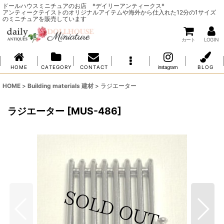
ドールハウスミニチュアのお店 *デイリーアンティークス*
アンティークテイストのオリジナルアイテムや海外から仕入れた12分の1サイズ
のミニチュアを販売しています
カート
LOG IN
H O M E
C A T E G O R Y
C O N T A C T
instagram
B L O G
HOME
>
Building materials 建材
>
ラジエーター
ラジエーター
[
MUS-486
]