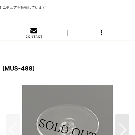
のミニチュアを販売しています
C O N T A C T
M
[
MUS-488
]