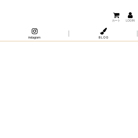
カート
LOG IN
instagram
B L O G