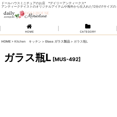
ドールハウスミニチュアのお店 *デイリーアンティークス*
アンティークテイストのオリジナルアイテムや海外から仕入れた12分の1サイズ
H O M E
C A T E G O R Y
HOME
>
Kitchen キッチン
>
Glass ガラス製品
>
ガラス瓶L
ガラス瓶L
[
MUS-492
]