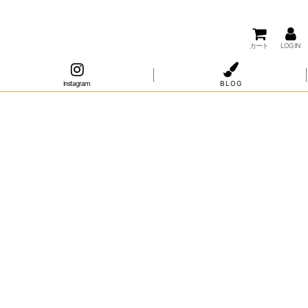
カート
LOG IN
instagram
B L O G