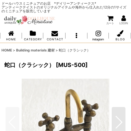
ドールハウスミニチュアのお店 *デイリーアンティークス*
アンティークテイストのオリジナルアイテムや海外から仕入れた12分の1サイズ
のミニチュアを販売しています
カート
LOG IN
H O M E
C A T E G O R Y
C O N T A C T
instagram
B L O G
HOME
>
Building materials 建材
>
蛇口（クラシック）
蛇口（クラシック）
[
MUS-500
]