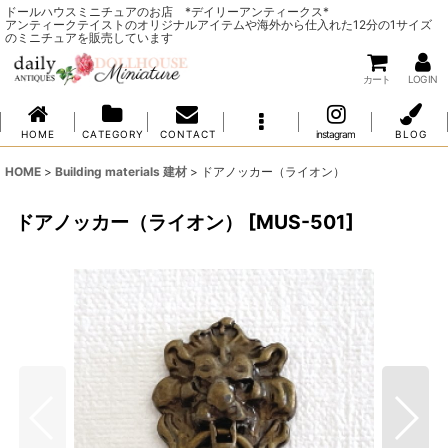
ドールハウスミニチュアのお店 *デイリーアンティークス*
アンティークテイストのオリジナルアイテムや海外から仕入れた12分の1サイズ
のミニチュアを販売しています
カート
LOG IN
H O M E
C A T E G O R Y
C O N T A C T
instagram
B L O G
HOME
>
Building materials 建材
>
ドアノッカー（ライオン）
ドアノッカー（ライオン）
[
MUS-501
]