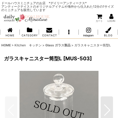
ドールハウスミニチュアのお店 *デイリーアンティークス*
アンティークテイストのオリジナルアイテムや海外から仕入れた12分の1サイズ
のミニチュアを販売しています
カート
LOG IN
H O M E
C A T E G O R Y
C O N T A C T
instagram
B L O G
HOME
>
Kitchen キッチン
>
Glass ガラス製品
>
ガラスキャニスター筒型L
ガラスキャニスター筒型L
[
MUS-503
]