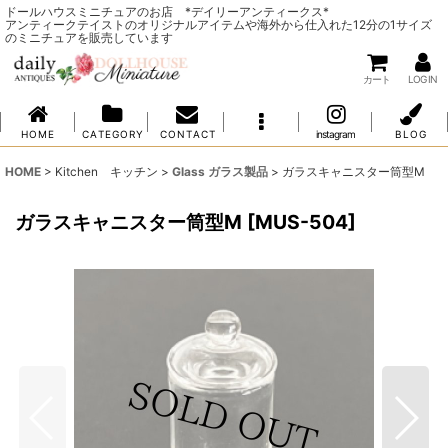
ドールハウスミニチュアのお店 *デイリーアンティークス*
アンティークテイストのオリジナルアイテムや海外から仕入れた12分の1サイズ
のミニチュアを販売しています
カート
LOG IN
H O M E
C A T E G O R Y
C O N T A C T
instagram
B L O G
HOME
>
Kitchen キッチン
>
Glass ガラス製品
>
ガラスキャニスター筒型M
ガラスキャニスター筒型M
[
MUS-504
]