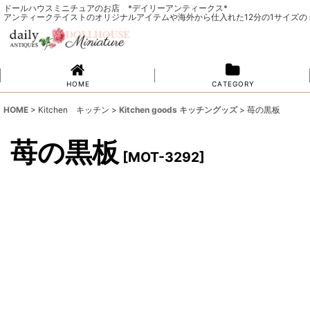
ドールハウスミニチュアのお店 *デイリーアンティークス*
アンティークテイストのオリジナルアイテムや海外から仕入れた12分の1サイズ
H O M E
C A T E G O R Y
HOME
>
Kitchen キッチン
>
Kitchen goods キッチングッズ
>
苺の黒板
苺の黒板
[
MOT-3292
]