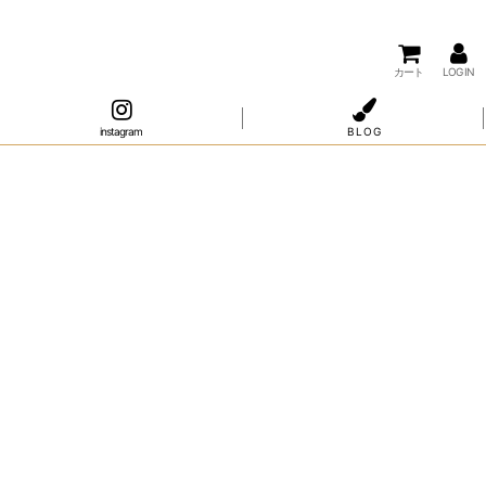
カート
LOG IN
instagram
B L O G