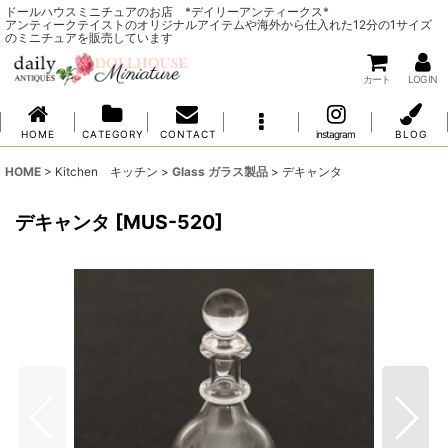
ドールハウスミニチュアのお店 *デイリーアンティークス*
アンティークテイストのオリジナルアイテムや海外から仕入れた12分の1サイズ
のミニチュアを販売しています
カート
LOG IN
H O M E
C A T E G O R Y
C O N T A C T
instagram
B L O G
HOME
>
Kitchen キッチン
>
Glass ガラス製品
>
デキャンタ
デキャンタ
[
MUS-520
]