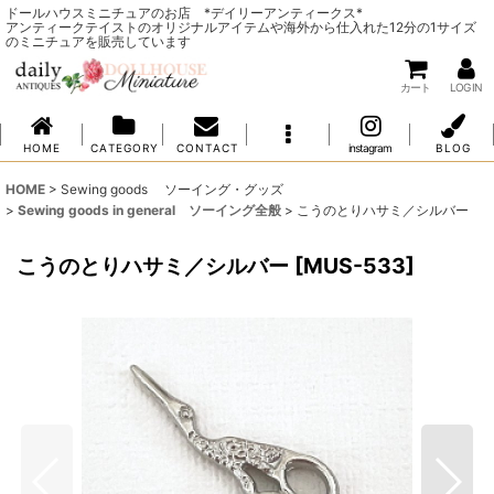
ドールハウスミニチュアのお店 *デイリーアンティークス*
アンティークテイストのオリジナルアイテムや海外から仕入れた12分の1サイズ
のミニチュアを販売しています
カート
LOG IN
H O M E
C A T E G O R Y
C O N T A C T
instagram
B L O G
HOME
>
Sewing goods ソーイング・グッズ
>
Sewing goods in general ソーイング全般
>
こうのとりハサミ／シルバー
こうのとりハサミ／シルバー
[
MUS-533
]