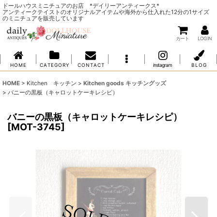
ドールハウスミニチュアのお店 *デイリーアンティークス*
アンティークテイストのオリジナルアイテムや海外から仕入れた12分の1サイズ
のミニチュアを販売しています
カート
LOG IN
H O M E
C A T E G O R Y
C O N T A C T
instagram
B L O G
HOME
>
Kitchen キッチン
>
Kitchen goods キッチングッズ
>
バニーの黒板（キャロットケーキレシピ）
バニーの黒板（キャロットケーキレシピ）
[
MOT-3745
]