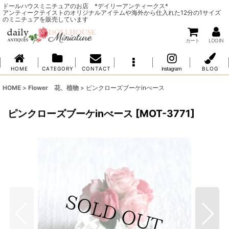
ドールハウスミニチュアのお店 *デイリーアンティークス*
アンティークテイストのオリジナルアイテムや海外から仕入れた12分の1サイズ
のミニチュアを販売しています
カート
LOG IN
H O M E
C A T E G O R Y
C O N T A C T
instagram
B L O G
HOME
>
Flower 花、植物
>
ピンクローズブーケinべース
ピンクローズブーケinべース
[
MOT-3771
]