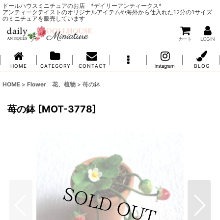
ドールハウスミニチュアのお店 *デイリーアンティークス*
アンティークテイストのオリジナルアイテムや海外から仕入れた12分の1サイズ
のミニチュアを販売しています
カート
LOG IN
H O M E
C A T E G O R Y
C O N T A C T
instagram
B L O G
HOME
>
Flower 花、植物
>
苺の鉢
苺の鉢
[
MOT-3778
]