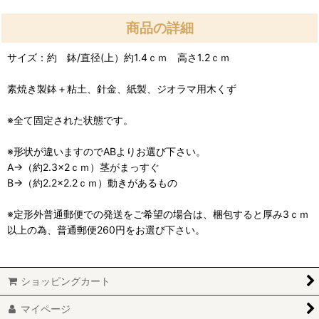
商品の詳細
サイズ：約 鉢/直径(上）約1.4ｃｍ 高さ1.2ｃｍ
素焼き製鉢＋粘土、針金、紙製、ジオラマ用木くず
※全て固定された状態です。
※形状が違いますのでABよりお選び下さい。
A→（約2.3×2ｃｍ）茎がまっすぐ
B→（約2.2×2.2ｃｍ）動きがあるもの
※定形外普通郵便での発送をご希望の場合は、梱包すると厚み3ｃｍ
以上の為、普通郵便260円をお選び下さい。
ショッピングカート
マイページ