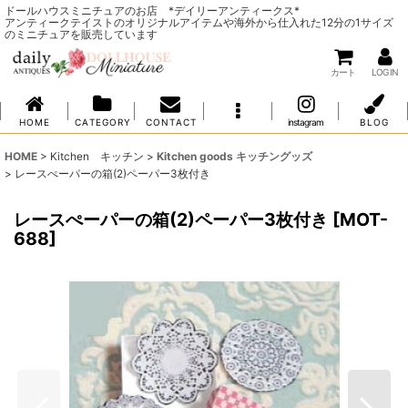
ドールハウスミニチュアのお店 *デイリーアンティークス*
アンティークテイストのオリジナルアイテムや海外から仕入れた12分の1サイズ
のミニチュアを販売しています
カート
LOG IN
H O M E
C A T E G O R Y
C O N T A C T
instagram
B L O G
HOME
>
Kitchen キッチン
>
Kitchen goods キッチングッズ
>
レースぺーパーの箱(2)ペーパー3枚付き
レースぺーパーの箱(2)ペーパー3枚付き
[
MOT-
688
]