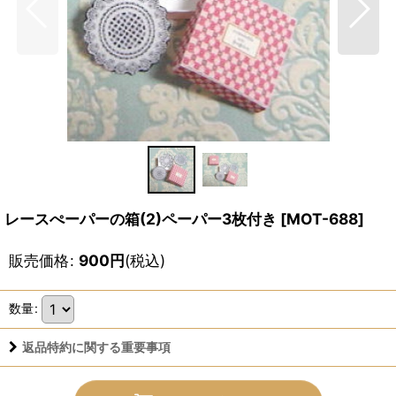
レースぺーパーの箱(2)ペーパー3枚付き
[
MOT-688
]
販売価格
:
900
円
(税込)
数量
:
返品特約に関する重要事項