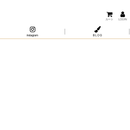
カート
LOG IN
instagram
B L O G