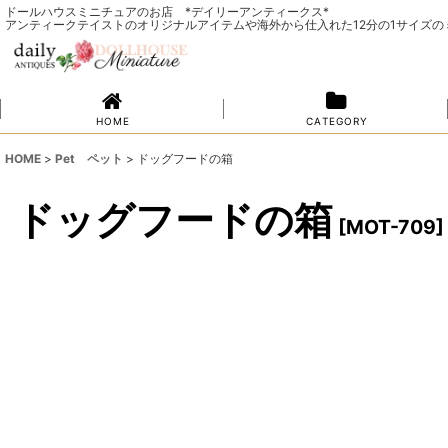
ドールハウスミニチュアのお店 *デイリーアンティークス*
アンティークテイストのオリジナルアイテムや海外から仕入れた12分の1サイズ
H O M E
C A T E G O R Y
HOME
>
Pet ペット
>
ドッグフードの箱
ドッグフードの箱
[
MOT-709
]