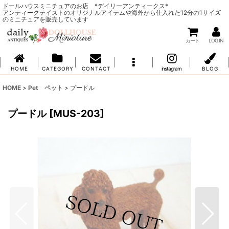
ドールハウスミニチュアのお店 *デイリーアンティークス*
アンティークテイストのオリジナルアイテムや海外から仕入れた12分の1サイズ
のミニチュアを販売しています
カート
LOG IN
H O M E
C A T E G O R Y
C O N T A C T
instagram
B L O G
HOME
>
Pet ペット
>
プードル
プードル
[
MUS-203
]