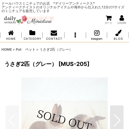
ドールハウスミニチュアのお店 *デイリーアンティークス*
アンティークテイストのオリジナルアイテムや海外から仕入れた12分の1サイズ
のミニチュアを販売しています
カート
LOG IN
H O M E
C A T E G O R Y
C O N T A C T
instagram
B L O G
HOME
>
Pet ペット
>
うさぎ2匹（グレー）
うさぎ2匹（グレー）
[
MUS-205
]