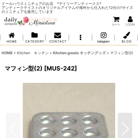
ドールハウスミニチュアのお店 *デイリーアンティークス*
アンティークテイストのオリジナルアイテムや海外から仕入れた12分の1サイズ
のミニチュアを販売しています
カート
LOG IN
H O M E
C A T E G O R Y
C O N T A C T
instagram
B L O G
HOME
>
Kitchen キッチン
>
Kitchen goods キッチングッズ
>
マフィン型(2)
マフィン型(2)
[
MUS-242
]