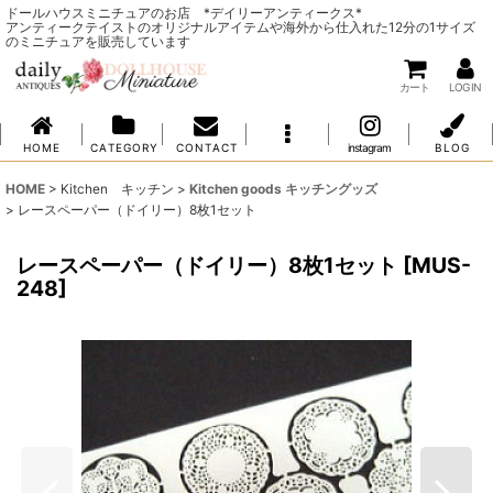
ドールハウスミニチュアのお店 *デイリーアンティークス*
アンティークテイストのオリジナルアイテムや海外から仕入れた12分の1サイズ
のミニチュアを販売しています
カート
LOG IN
H O M E
C A T E G O R Y
C O N T A C T
instagram
B L O G
HOME
>
Kitchen キッチン
>
Kitchen goods キッチングッズ
>
レースペーパー（ドイリー）8枚1セット
レースペーパー（ドイリー）8枚1セット
[
MUS-
248
]