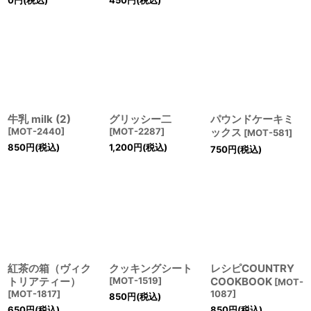
0
円
(税込)
450
円
(税込)
牛乳 milk (2)
グリッシー二
パウンドケーキミ
[
MOT-2440
]
[
MOT-2287
]
ックス
[
MOT-581
]
850
円
(税込)
1,200
円
(税込)
750
円
(税込)
紅茶の箱（ヴィク
クッキングシート
レシピCOUNTRY
トリアティー）
[
MOT-1519
]
COOKBOOK
[
MOT-
[
MOT-1817
]
1087
]
850
円
(税込)
650
円
(税込)
850
円
(税込)