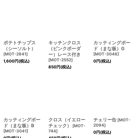
並び順
:
絞り込む
ポテトチップス
キッチンクロス
カッティングボー
（シーソルト）
（ピンクボーダ
ド（まな板）G
[
MOT-2841
]
ー）レース付き
[
MOT-3046
]
[
MOT-2552
]
1,600
円
(税込)
0
円
(税込)
850
円
(税込)
カッティングボー
クロス（イエロー
チェリー缶
[
MOT-
ド（まな板）B
チェック）
2094
]
[
MOT-
[
MOT-3041
]
744
]
0
円
(税込)