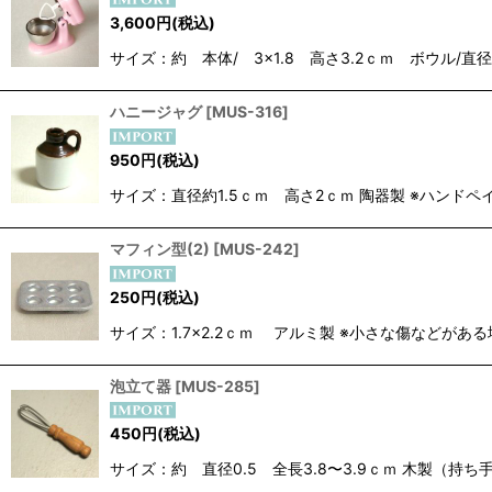
3,600
円
(税込)
サイズ：約 本体/ 3×1.8 高さ3.2ｃｍ ボウル
ハニージャグ
[
MUS-316
]
950
円
(税込)
サイズ：直径約1.5ｃｍ 高さ2ｃｍ 陶器製 ※ハンド
マフィン型(2)
[
MUS-242
]
250
円
(税込)
サイズ：1.7×2.2ｃｍ アルミ製 ※小さな傷などが
泡立て器
[
MUS-285
]
450
円
(税込)
サイズ：約 直径0.5 全長3.8〜3.9ｃｍ 木製（持