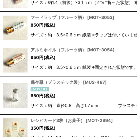
サイズ：約1.4（前後）×3.1ｃｍ（2つに折った状
フードラップ（フルーツ柄）
[
MOT-3053
]
850
円
(税込)
サイズ：約 3.5×0.6ｃｍ 紙製 ※ラップは付いていま
アルミホイル（フルーツ柄）
[
MOT-3054
]
950
円
(税込)
サイズ：約 3.5×0.6ｃｍ 紙製 ※固定された状
保存瓶（プラスチック製）
[
MUS-487
]
650
円
(税込)
サイズ：約 直径0.8 高さ1.7ｃｍ プラスチッ
レシピカード3枚（お菓子）
[
MOT-2994
]
350
円
(税込)