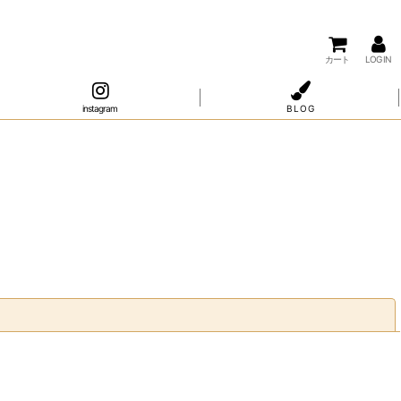
カート
LOG IN
instagram
B L O G
閉じる