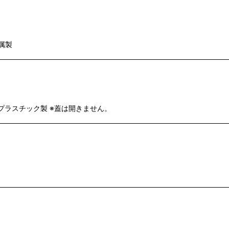
属製
 プラスチック製 ※蓋は開きません。