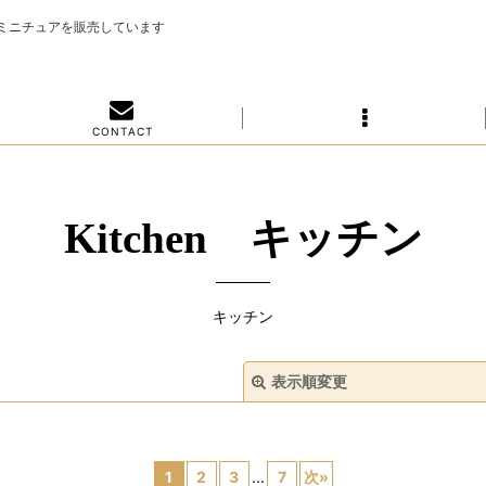
のミニチュアを販売しています
C O N T A C T
Kitchen キッチン
キッチン
表示順変更
1
2
3
...
7
次
»