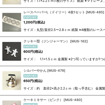
サイズ：1.1×2.2ｃｍ(1枚のサイズ） 紙製 ※マド
レースペーパーL（ドイリー）4枚1セット
[
MUS-485
]
1,200
円
(税込)
サイズ：丸型/直径2.5〜2.8ｃｍ 紙製 ※4種類の
クッキー型（ジンジャーマン）
[
MUS-162
]
600
円
(税込)
サイズ： 1.1×1.5ｃｍ 金属製 ※2つ写っていますが1
シルバーやかん
[
MUS-479
]
650
円
(税込)
サイズ：約 直径2×高さ2.2ｃｍ（取っ手含む） 金
ケーキミキサー（ピンク）
[
MUS-480
]