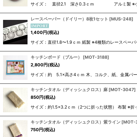
サイズ： 直径2.1 深さ0.3ｃｍ アルミ製 ※
レースペーパー（ドイリー）8枚1セット
[
MUS-248
]
1,400
円
(税込)
サイズ：直径1.8〜1.9ｃｍ 紙製 ※4種類のレース
キッチンボード（ブルー）
[
MOT-3188
]
2,800
円
(税込)
サイズ：約 5.1×高さ4ｃｍ 木、コルク、紙、金属パ
キッチンタオル（ディッシュクロス）麻
[
MOT-3047
]
850
円
(税込)
サイズ：約1.5×3.2ｃｍ（2つに折った状態） 布
キッチンタオル（ディッシュクロス）紫ライン
[
MOT-
750
円
(税込)