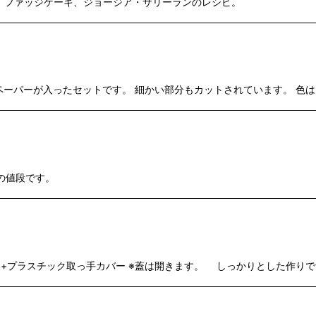
レーヌ、ファッジケーキ、ジョージア・サリーランのレシピ。
レースペーパーが入ったセットです。 細かい部分もカットされています。 
つの値段です。
属製+プラスチック取っ手カバー ※蓋は開きます。 しっかりとした作り