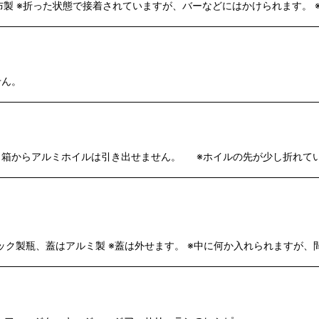
態） 布製 ※折った状態で接着されていますが、バーなどにはかけられます
せん。
態です。箱からアルミホイルは引き出せません。 ※ホイルの先が少し折れて
ク製瓶、蓋はアルミ製 ※蓋は外せます。 ※中に何か入れられますが、