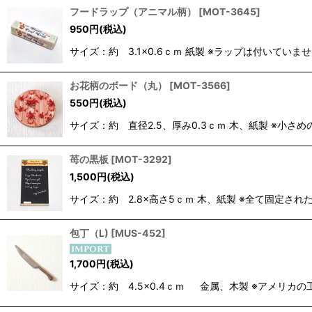
フードラップ（アニマル柄）
[
MOT-3645
]
950
円
(税込)
サイズ：約 3.1×0.6ｃｍ 紙製 ※ラップは付いて
お花柄のボード（丸）
[
MOT-3566
]
550
円
(税込)
サイズ：約 直径2.5、厚み0.3ｃｍ 木、紙製 ※
苺の黒板
[
MOT-3292
]
1,500
円
(税込)
サイズ：約 2.8×高さ5ｃｍ 木、紙製 ※全て固定さ
包丁（L)
[
MUS-452
]
1,700
円
(税込)
サイズ：約 4.5×0.4ｃｍ 金属、木製 ※アメリ