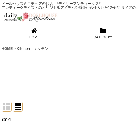
ドールハウスミニチュアのお店 *デイリーアンティークス*
アンティークテイストのオリジナルアイテムや海外から仕入れた12分の1サイズ
H O M E
C A T E G O R Y
HOME
>
Kitchen キッチン
381
件
サブカテゴリ
: