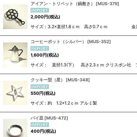
アイアン・トリベット（鍋敷き）
[
MUS-379
]
2,000
円
(税込)
サイズ：3.2×直径1.8ｃｍ 高さ0.7ｃｍ 金
コーヒーポット（シルバー）
[
MUS-352
]
1,600
円
(税込)
サイズ： 直径1.3(下） 高さ2.3ｃｍ クリスボン社
クッキー型（星）
[
MUS-348
]
550
円
(税込)
サイズ：約 1.2×1.2ｃｍ アルミ製
パイ皿
[
MUS-472
]
400
円
(税込)