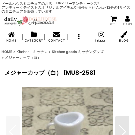
ドールハウスミニチュアのお店 *デイリーアンティークス*
アンティークテイストのオリジナルアイテムや海外から仕入れた12分の1サイズ
のミニチュアを販売しています
カート
LOG IN
H O M E
C A T E G O R Y
C O N T A C T
instagram
B L O G
HOME
>
Kitchen キッチン
>
Kitchen goods キッチングッズ
>
メジャーカップ（白）
メジャーカップ（白）
[
MUS-258
]