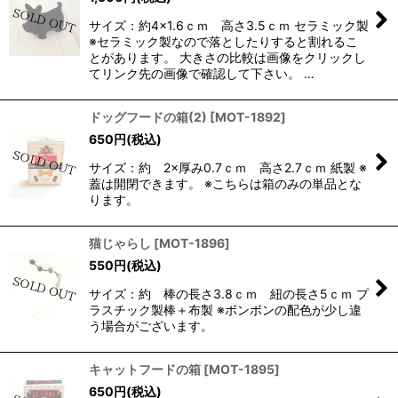
サイズ：約4×1.6ｃｍ 高さ3.5ｃｍ セラミック製
絞り込む
※セラミック製なので落としたりすると割れるこ
とがあります。 大きさの比較は画像をクリックし
てリンク先の画像で確認して下さい。 …
ドッグフードの箱(2)
[
MOT-1892
]
650
円
(税込)
サイズ：約 2×厚み0.7ｃｍ 高さ2.7ｃｍ 紙製 ※
蓋は開閉できます。 ※こちらは箱のみの単品とな
ります。
猫じゃらし
[
MOT-1896
]
550
円
(税込)
サイズ：約 棒の長さ3.8ｃｍ 紐の長さ5ｃｍ プ
ラスチック製棒＋布製 ※ボンボンの配色が少し違
う場合がございます。
キャットフードの箱
[
MOT-1895
]
650
円
(税込)