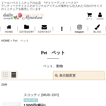
ドールハウスミニチュアのお店 *デイリーアンティークス*
アンティークテイストのオリジナルアイテムや海外から仕入れた12分の1サイズ
のミニチュアを販売しています
カート
LOG IN
H O M E
C A T E G O R Y
C O N T A C T
instagram
B L O G
HOME
>
Pet ペット
Pet ペット
ペット、動物
表示順変更
閉じる
25
件
表示数
:
スコッティ
[
MUS-201
]
並び順
:
1,500
円
(税込)