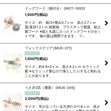
ドッグフード（箱付き）
[
MOT-1893
]
1,500
円
(税込)
サイズ：約 箱/2×厚み0.7ｃｍ 高さ2.7ｃｍ
皿/直径1.2ｃｍ 紙製箱、プラスチック製皿、粘土
製フード ※箱と丸皿に入ったドッグフードのセッ
トです。 箱の蓋は開閉できます。 フ…
フォックステリア
[
MUS-371
]
1,500
円
(税込)
サイズ：約4.8×2ｃｍ 高さ4.2ｃｍ セラミック
製 ※セラミック製なので落としたりすると割れる
ことがあります。
うさぎ2匹（薄茶）
[
MUS-206
]
2,000
円
(税込)
サイズ：耳が立っている方/約1.3×1.8ｃｍ 高さ
3.1ｃｍ セラミック製 ※セラミック製なので落と