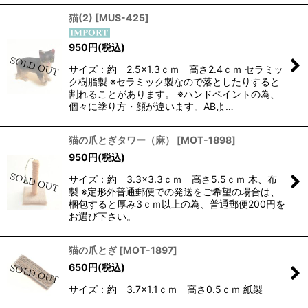
猫(2)
[
MUS-425
]
950
円
(税込)
サイズ：約 2.5×1.3ｃｍ 高さ2.4ｃｍ セラミッ
ク樹脂製 ※セラミック製なので落としたりすると
割れることがあります。 ※ハンドペイントの為、
個々に塗り方・顔が違います。ABよ…
猫の爪とぎタワー（麻）
[
MOT-1898
]
950
円
(税込)
サイズ：約 3.3×3.3ｃｍ 高さ5.5ｃｍ 木、布
製 ※定形外普通郵便での発送をご希望の場合は、
梱包すると厚み3ｃｍ以上の為、普通郵便200円を
お選び下さい。
猫の爪とぎ
[
MOT-1897
]
650
円
(税込)
サイズ：約 3.7×1.1ｃｍ 高さ0.5ｃｍ 紙製