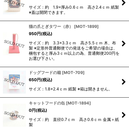
サイズ：約 1.9×厚み0.6ｃｍ 高さ2.4ｃｍ 紙製
※蓋は開閉できます。
猫の爪とぎタワー（赤）
[
MOT-1899
]
950
円
(税込)
サイズ：約 3.3×3.3ｃｍ 高さ5.5ｃｍ 木、布
製 ※定形外普通郵便での発送をご希望の場合は、
梱包すると厚み3ｃｍ以上の為、普通郵便200円を
お選び下さい。
ドッグフードの箱
[
MOT-709
]
650
円
(税込)
サイズ：1.8×2.4ｃｍ 紙製 ※箱は開きません。
キャットフードの缶
[
MOT-1894
]
0
円
(税込)
サイズ：約 直径0.7ｃｍ 高さ0.6ｃｍ 金属＋紙
製