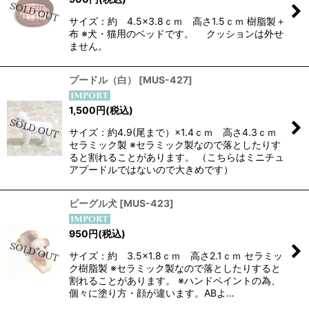
サイズ：約 4.5×3.8ｃｍ 高さ1.5ｃｍ 樹脂製＋
布 ※犬・猫用のベッドです。 クッションは外せ
ません。
プードル（白）
[
MUS-427
]
1,500
円
(税込)
サイズ：約4.9(尾まで）×1.4ｃｍ 高さ4.3ｃｍ
セラミック製 ※セラミック製なので落としたりす
ると割れることがあります。 （こちらはミニチュ
アプードルではないので大きめです）
ビーグル犬
[
MUS-423
]
950
円
(税込)
サイズ：約 3.5×1.8ｃｍ 高さ2.1ｃｍ セラミッ
ク樹脂製 ※セラミック製なので落としたりすると
割れることがあります。 ※ハンドペイントの為、
個々に塗り方・顔が違います。ABよ…