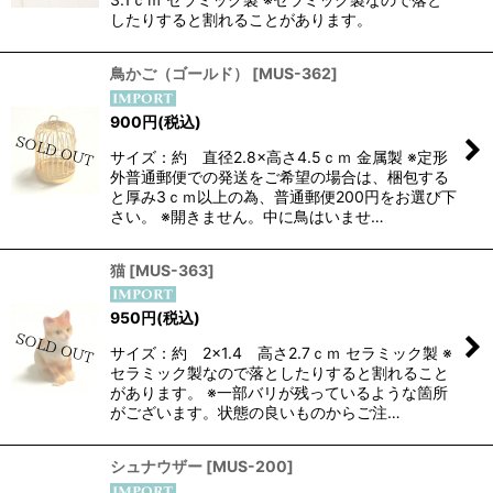
したりすると割れることがあります。
鳥かご（ゴールド）
[
MUS-362
]
900
円
(税込)
サイズ：約 直径2.8×高さ4.5ｃｍ 金属製 ※定形
外普通郵便での発送をご希望の場合は、梱包する
と厚み3ｃｍ以上の為、普通郵便200円をお選び下
さい。 ※開きません。中に鳥はいませ…
猫
[
MUS-363
]
950
円
(税込)
サイズ：約 2×1.4 高さ2.7ｃｍ セラミック製 ※
セラミック製なので落としたりすると割れること
があります。 ※一部バリが残っているような箇所
がございます。状態の良いものからご注…
シュナウザー
[
MUS-200
]