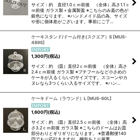
サイズ：約 直径1.0ｃｍ前後 （全体）高さ1.1ｃ
ｍ前後 ガラス製＋金属製蓋 ※こちらのみ蓋の色が
銀色になります。 ※ハンドメイド品の為、サイズ
や形に個体差がございます。事前にご了…
ケーキスタンド/ドーム付き(スクエア）S
[
MUS-
489S
]
1,300
円
(税込)
サイズ：約 (皿）直径2ｃｍ前後 （全体）高さ
2.4ｃｍ前後 ガラス製 ※プチフールなど小さめの
ケーキが入るくらいのサイズです。スコーンやカ
ヌレなら3つくらい入るサイズです。 ※ハン…
ケーキドーム（ラウンド）L
[
MUS-60L
]
1,600
円
(税込)
サイズ：約 (皿）直径2.5ｃｍ前後 （全体）高
さ3.2ｃｍ前後 ガラス製 ※こちらのドームはお皿
部分わりとギリギリになります。 ※普通郵便140
円でも一応行きますが、梱包をより厳重…