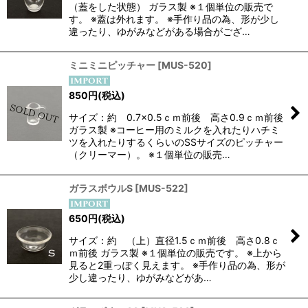
（蓋をした状態） ガラス製 ※１個単位の販売で
す。 ※蓋は外れます。 ※手作り品の為、形が少し
違ったり、ゆがみなどがある場合がござ…
ミニミニピッチャー
[
MUS-520
]
850
円
(税込)
サイズ：約 0.7×0.5ｃｍ前後 高さ0.9ｃｍ前後
ガラス製 ※コーヒー用のミルクを入れたりハチミ
ツを入れたりするくらいのSSサイズのピッチャー
（クリーマー）。 ※１個単位の販売…
ガラスボウルS
[
MUS-522
]
650
円
(税込)
サイズ：約 （上）直径1.5ｃｍ前後 高さ0.8ｃ
ｍ前後 ガラス製 ※１個単位の販売です。 ※上から
見ると2重っぽく見えます。 ※手作り品の為、形が
少し違ったり、ゆがみなどがあ…