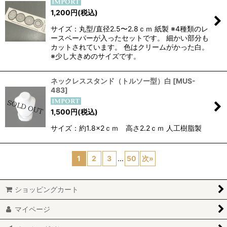
1,200
円
(税込)
サイズ：丸型/直径2.5〜2.8ｃｍ 紙製 ※4種類のレ
ースペーパーが入ったセットです。 細かい部分も
カットされています。 色はクリームがかった白。
※少し大きめのサイズです。
ネックレススタンド（トルソー型）白
[
MUS-
483
]
1,500
円
(税込)
サイズ：約1.8×2ｃｍ 高さ2.2ｃｍ 人工樹脂製
1
2
3
...
50
次
»
ショッピングカート
マイページ