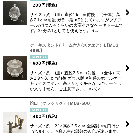
1,200
円
(税込)
サイズ：約 (皿）直径1.5ｃｍ前後 （全体）高
さ2.1ｃｍ前後 ガラス製 ※Sとしていますがプチフ
ールが1つ入るくらいの大変小さなケーキドームで
す。24分の1としても使えそう。 ※…
ケーキスタンド/ドーム付き(スクエア）L
[
MUS-
489L
]
1,600
円
(税込)
サイズ：約 (皿）直径2.5ｃｍ前後 （全体）高
さ2.9〜3.1ｃｍ前後 ガラス製 ※普通のホールケー
キサイズですが、高さがなく平らな形のケーキし
か入りません。ご注意下さい。 ※ハン…
蛇口（クラシック）
[
MUS-500
]
1,400
円
(税込)
サイズ：約 2.1×高さ2.6ｃｍ 金属製 ※蛇口はひ
ねれません。 ※真ん中の部分のみ色が違います。