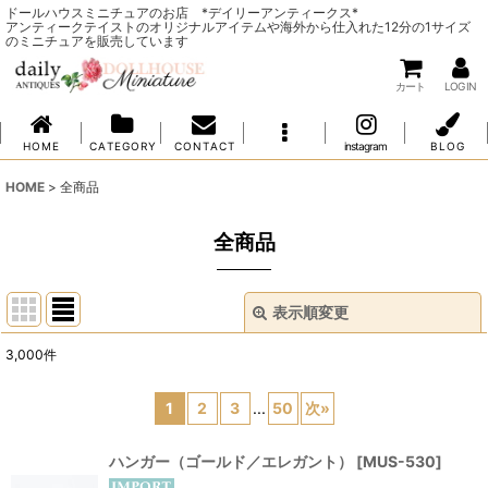
ドールハウスミニチュアのお店 *デイリーアンティークス*
アンティークテイストのオリジナルアイテムや海外から仕入れた12分の1サイズ
のミニチュアを販売しています
カート
LOG IN
H O M E
C A T E G O R Y
C O N T A C T
instagram
B L O G
HOME
>
全商品
全商品
表示順変更
閉じる
3,000
件
表示数
:
1
2
3
...
50
次
»
並び順
:
ハンガー（ゴールド／エレガント）
[
MUS-530
]