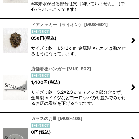
※本来水が出る部分は穴は開いていません。（中
心が少しへこんでます）
ドアノッカー（ライオン）
[
MUS-501
]
850
円
(税込)
サイズ：約 1.5×2ｃｍ 金属製 ※丸カンは動かせ
るようになっています。
店舗看板ハンガー
[
MUS-502
]
1,400
円
(税込)
サイズ：約 5.2×2.3ｃｍ（フック部分含まず）
金属製 ※ドイツなどヨーロッパの町並みでみかけ
るお店の看板を下げるものです。
ガラスのお皿
[
MUS-498
]
0
円
(税込)