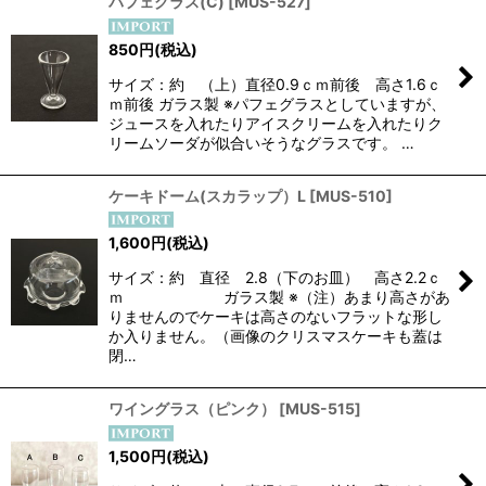
パフェグラス(C)
[
MUS-527
]
850
円
(税込)
サイズ：約 （上）直径0.9ｃｍ前後 高さ1.6ｃ
ｍ前後 ガラス製 ※パフェグラスとしていますが、
ジュースを入れたりアイスクリームを入れたりク
リームソーダが似合いそうなグラスです。 …
ケーキドーム(スカラップ）L
[
MUS-510
]
1,600
円
(税込)
サイズ：約 直径 2.8（下のお皿） 高さ2.2ｃ
ｍ ガラス製 ※（注）あまり高さがあ
りませんのでケーキは高さのないフラットな形し
か入りません。（画像のクリスマスケーキも蓋は
閉…
ワイングラス（ピンク）
[
MUS-515
]
1,500
円
(税込)