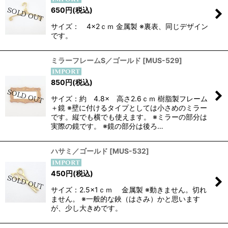
絞り込む
650
円
(税込)
サイズ： 4×2ｃｍ 金属製 ※裏表、同じデザイン
です。
ミラーフレームS／ゴールド
[
MUS-529
]
850
円
(税込)
サイズ：約 4.8× 高さ2.6ｃｍ 樹脂製フレーム
＋鏡 ※壁に付けるタイプとしては小さめのミラー
です。縦でも横でも使えます。 ※ミラーの部分は
実際の鏡です。 ※鏡の部分は後ろ…
ハサミ／ゴールド
[
MUS-532
]
450
円
(税込)
サイズ：2.5×1ｃｍ 金属製 ※動きません。切れ
ません。 ※一般的な鋏（はさみ）かと思います
が、少し大きめです。