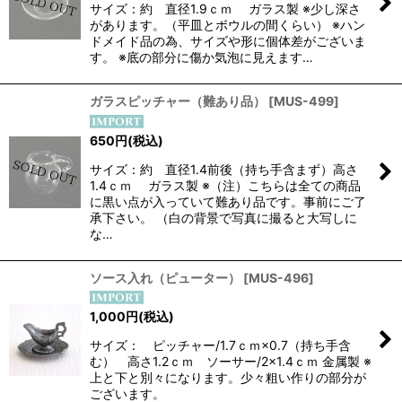
サイズ：約 直径1.9ｃｍ ガラス製 ※少し深さ
があります。（平皿とボウルの間くらい） ※ハン
ドメイド品の為、サイズや形に個体差がございま
す。 ※底の部分に傷か気泡に見えます…
ガラスピッチャー（難あり品）
[
MUS-499
]
650
円
(税込)
サイズ：約 直径1.4前後（持ち手含まず）高さ
1.4ｃｍ ガラス製 ※（注）こちらは全ての商品
に黒い点が入っていて難あり品です。事前にご了
承下さい。 （白の背景で写真に撮ると大写しに
な…
ソース入れ（ピューター）
[
MUS-496
]
1,000
円
(税込)
サイズ： ピッチャー/1.7ｃｍ×0.7（持ち手含
む） 高さ1.2ｃｍ ソーサー/2×1.4ｃｍ 金属製 ※
上と下と別々になります。少々粗い作りの部分が
ございます。