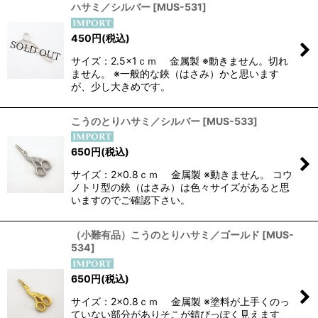
ハサミ／シルバー
[
MUS-531
]
450
円
(税込)
サイズ：2.5×1ｃｍ 金属製 ※動きません。切れ
ません。 ※一般的な鋏（はさみ）かと思います
が、少し大きめです。
こうのとりハサミ／シルバー
[
MUS-533
]
650
円
(税込)
サイズ：2×0.8ｃｍ 金属製 ※動きません。 コウ
ノトリ型の鋏（はさみ）は色々サイズがあると思
いますのでご確認下さい。
（小難有品）こうのとりハサミ／ゴールド
[
MUS-
534
]
650
円
(税込)
サイズ：2×0.8ｃｍ 金属製 ※塗料が上手くのっ
ていない部分がありそこが錆びっぽく見えます