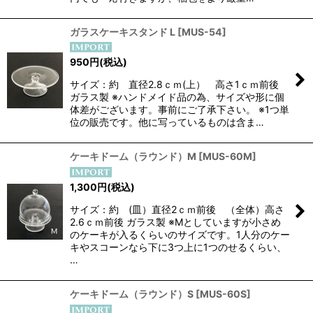
ガラスケーキスタンド L
[
MUS-54
]
950
円
(税込)
サイズ：約 直径2.8ｃｍ(上） 高さ1ｃｍ前後
ガラス製 ※ハンドメイド品の為、サイズや形に個
体差がございます。事前にご了承下さい。 ※1つ単
位の販売です。他に写っているものは含ま…
ケーキドーム（ラウンド）M
[
MUS-60M
]
1,300
円
(税込)
サイズ：約 (皿）直径2ｃｍ前後 （全体）高さ
2.6ｃｍ前後 ガラス製 ※Mとしていますが小さめ
のケーキが入るくらいのサイズです。1人分のケー
キやスコーンなら下に3つ上に1つのせるくらい、
…
ケーキドーム（ラウンド）S
[
MUS-60S
]