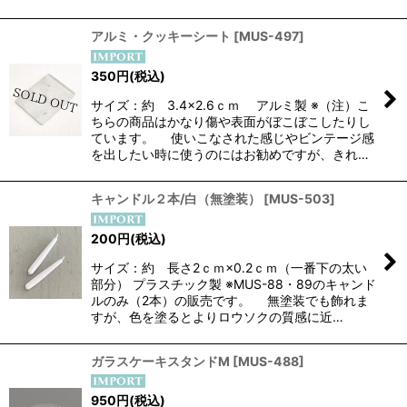
アルミ・クッキーシート
[
MUS-497
]
350
円
(税込)
サイズ：約 3.4×2.6ｃｍ アルミ製 ※（注）こ
ちらの商品はかなり傷や表面がぼこぼこしたりし
ています。 使いこなされた感じやビンテージ感
を出したい時に使うのにはお勧めですが、きれ…
キャンドル２本/白（無塗装）
[
MUS-503
]
200
円
(税込)
サイズ：約 長さ2ｃｍ×0.2ｃｍ（一番下の太い
部分） プラスチック製 ※MUS-88・89のキャンド
ルのみ（2本）の販売です。 無塗装でも飾れま
すが、色を塗るとよりロウソクの質感に近…
ガラスケーキスタンドM
[
MUS-488
]
950
円
(税込)