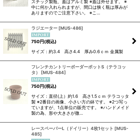
スチック製瓶、蓋はアルミ製 ※蓋は外せます。 ※
中に何か入れられますが、間口は狭く瓶は厚みが
ありますのでご注意下さい。 ※こ…
ラジエーター
[
MUS-486
]
750
円
(税込)
サイズ：約3.4 高さ4.4 厚み0.6ｃｍ 金属製
フレンチカントリーボーダーポットS（テラコッ
タ）
[
MUS-484
]
750
円
(税込)
サイズ：直径(上）約1.6 高さ1.5ｃｍ テラコッタ
製 ※2番目の画像、小さい方の鉢です。 ※2つ写っ
ていますが、1点単位の販売です。 ※ハンドメイド
製の為、形や大きさが微…
レースペーパーL（ドイリー）4枚1セット
[
MUS-
485
]