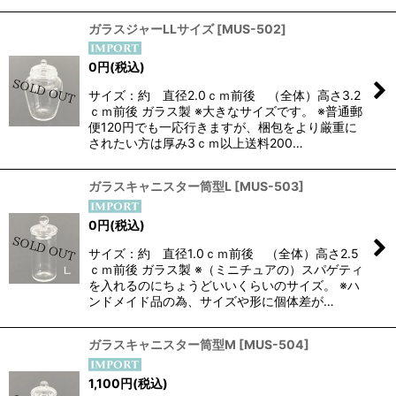
ガラスジャーLLサイズ
[
MUS-502
]
0
円
(税込)
サイズ：約 直径2.0ｃｍ前後 （全体）高さ3.2
ｃｍ前後 ガラス製 ※大きなサイズです。 ※普通郵
便120円でも一応行きますが、梱包をより厳重に
されたい方は厚み3ｃｍ以上送料200…
ガラスキャニスター筒型L
[
MUS-503
]
0
円
(税込)
サイズ：約 直径1.0ｃｍ前後 （全体）高さ2.5
ｃｍ前後 ガラス製 ※（ミニチュアの）スパゲティ
を入れるのにちょうどいいくらいのサイズ。 ※ハ
ンドメイド品の為、サイズや形に個体差が…
ガラスキャニスター筒型M
[
MUS-504
]
1,100
円
(税込)