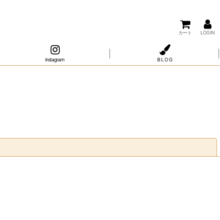
カート
LOG IN
instagram
B L O G
閉じる