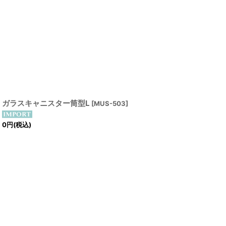
ガラスキャニスター筒型L
[
MUS-503
]
0
円
(税込)