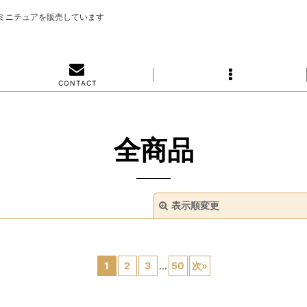
のミニチュアを販売しています
C O N T A C T
全商品
表示順変更
1
2
3
...
50
次
»