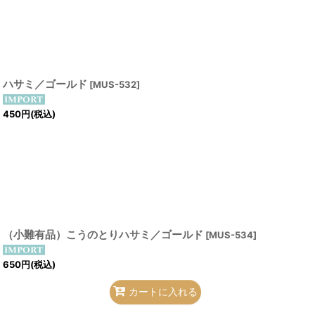
ハサミ／ゴールド
[
MUS-532
]
450
円
(税込)
（小難有品）こうのとりハサミ／ゴールド
[
MUS-534
]
650
円
(税込)
カートに入れる