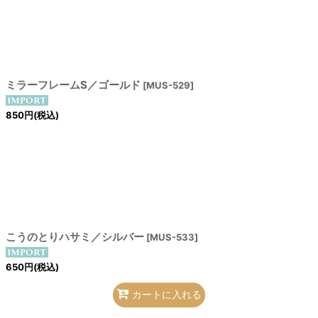
絞り込む
ミラーフレームS／ゴールド
[
MUS-529
]
850
円
(税込)
こうのとりハサミ／シルバー
[
MUS-533
]
650
円
(税込)
カートに入れる