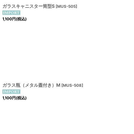
ガラスキャニスター筒型S
[
MUS-505
]
1,100
円
(税込)
ガラス瓶（メタル蓋付き）M
[
MUS-508
]
1,100
円
(税込)