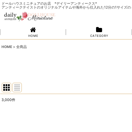
ドールハウスミニチュアのお店 *デイリーアンティークス*
アンティークテイストのオリジナルアイテムや海外から仕入れた12分の1サイズ
H O M E
C A T E G O R Y
HOME
>
全商品
3,000
件
表示数
:
並び順
: